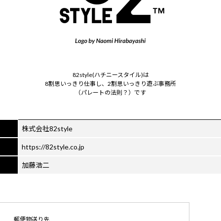
82style(ハチニースタイル)は
8割思いっきり仕事し、2割思いっきり遊ぶ事務所
（パレートの法則？）です
株式会社82style
https://82style.co.jp
加藤浩二
郵便物送り先